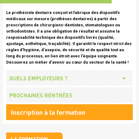
Texte
Le prothésiste dentaire conçoit et fabrique des dispositifs
intro
médicaux sur mesure (prothèses dentaires) à partir des
prescriptions de chirurgiens-dentistes, stomatologues ou
orthodontistes. Il a une obligation de résultat et assume la
responsabilité technique des dispositifs livrés (qualité,
ajustage, esthétique, traçabilité). Il garantit le respect strict des
règles d’hygiène, d’asepsie, de sécurité et de qualité tout au
long du processus, en lien étroit avec l’équipe soignante.
Découvrez un métier d’avenir au cœur du secteur de la santé !
Missions
Titre
QUELS EMPLOYEURS ?
employeurs
Titre
PROCHAINES RENTRÉES
Lien
Inscription à la formation
formation
Titre