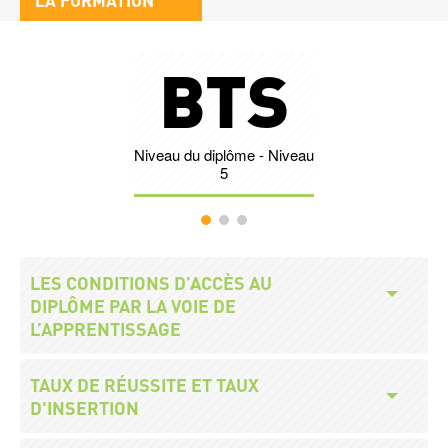
LA FORMATION
bloc
Stats
1
e
BTS
Nombr
Niveau du diplôme - Niveau
Légende
5
Accès
Titre
LES CONDITIONS D’ACCÈS AU
modalités
DIPLÔME PAR LA VOIE DE
L’APPRENTISSAGE
Titre
TAUX DE RÉUSSITE ET TAUX
D'INSERTION