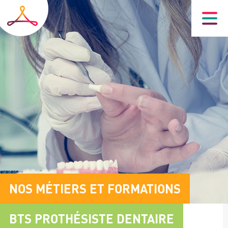
Skip
to
main
navigation
Image
Sous
NOS MÉTIERS ET FORMATIONS
header
titre
BTS PROTHÉSISTE DENTAIRE