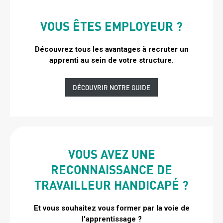
VOUS ÊTES EMPLOYEUR ?
TITRE
BLOC
Découvrez tous les avantages à recruter un
Sous
2
apprenti au sein de votre structure.
titre
bloc
2
Lien
DÉCOUVRIR NOTRE GUIDE
VOUS AVEZ UNE
TITRE
RECONNAISSANCE DE
BLOC
TRAVAILLEUR HANDICAPÉ ?
2
BIS
Et vous souhaitez vous former par la voie de
Sous
l'apprentissage ?
titre