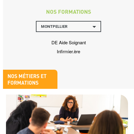
NOS FORMATIONS
Nos
formations
MONTPELLIER
DE Aide Soignant
Infirmier.ère
Titre
NOS MÉTIERS ET
bloc
FORMATIONS
1
Image
bloc
1