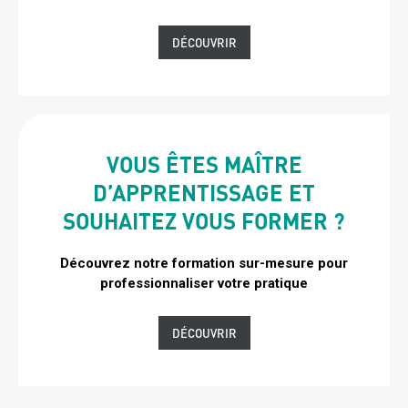
bloc
2
Lien
DÉCOUVRIR
bis
bis
VOUS ÊTES MAÎTRE
TITRE
D’APPRENTISSAGE ET
BLOC
SOUHAITEZ VOUS FORMER ?
2
BIS
Découvrez notre formation sur-mesure pour
Sous
2
professionnaliser votre pratique
titre
bloc
2
Lien
DÉCOUVRIR
bis
bis
2
2