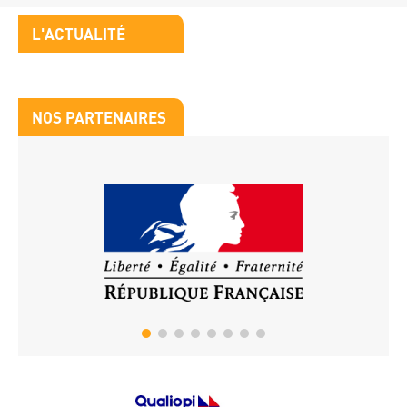
Titre
L'ACTUALITÉ
bloc
3
Titre
NOS PARTENAIRES
bloc
Partenaires
4
Image
Image
Image