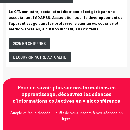
Le CFA sanitaire, social et médico-social est géré par une
association : l’ADAPSS. Association pour le développement de
l’apprentissage dans les professions sanitaires, sociales et
médico-sociales, à but non lucratif, en Occitanie.
2025 EN CHIFFRES
DÉCOUVRIR NOTRE ACTUALITÉ
Texte
intro
Pour en savoir plus sur nos formations en
Bandeau
apprentissage, découvrez les séances
rouge
d'informations collectives en visioconférence
Simple et facile d'accès, il suffit de vous inscrire à ses séances en
ligne.