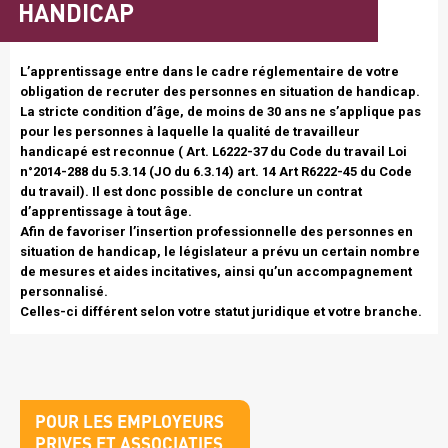
HANDICAP
Texte
L’apprentissage entre dans le cadre réglementaire de votre
intro
obligation de recruter des personnes en situation de handicap.
La stricte condition d’âge, de moins de 30 ans ne s’applique pas
pour les personnes à laquelle la qualité de travailleur
handicapé est reconnue ( Art. L6222-37 du Code du travail Loi
n°2014-288 du 5.3.14 (JO du 6.3.14) art. 14 Art R6222-45 du Code
du travail). Il est donc possible de conclure un contrat
d’apprentissage à tout âge.
Afin de favoriser l’insertion professionnelle des personnes en
situation de handicap, le législateur a prévu un certain nombre
de mesures et aides incitatives, ainsi qu’un accompagnement
personnalisé.
Celles-ci différent selon votre statut juridique et votre branche.
Titre
POUR LES EMPLOYEURS
bloc
PRIVES ET ASSOCIATIFS