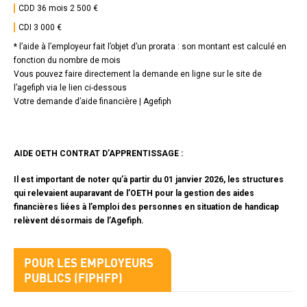
CDD 36 mois 2 500 €
CDI 3 000 €
* l’aide à l’employeur fait l’objet d’un prorata : son montant est calculé en
fonction du nombre de mois
Vous pouvez faire directement la demande en ligne sur le site de
l’agefiph via le lien ci-dessous
Votre demande d’aide financière |
Agefiph
Texte
AIDE OETH CONTRAT D’APPRENTISSAGE :
I
l est important de noter qu’à partir du 01 janvier 2026, les structures
qui relevaient auparavant de l’OETH pour la gestion des aides
financières liées à l’emploi des personnes en situation de handicap
relèvent désormais de l’Agefiph.
Titre
POUR LES EMPLOYEURS
bloc
PUBLICS (FIPHFP)
2