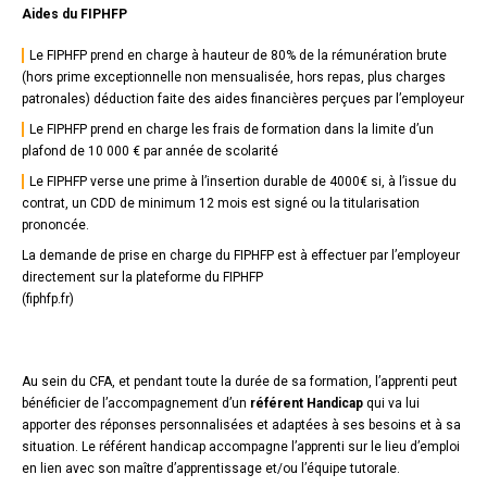
Titre
Texte
Aides du FIPHFP
texte
Le FIPHFP prend en charge à hauteur de 80% de la rémunération brute
bloc
(hors prime exceptionnelle non mensualisée, hors repas, plus charges
2
patronales) déduction faite des aides financières perçues par l’employeur
Le FIPHFP prend en charge les frais de formation dans la limite d’un
plafond de 10 000 € par année de scolarité
Le FIPHFP verse une prime à l’insertion durable de 4000€ si, à l’issue du
contrat, un CDD de minimum 12 mois est signé ou la titularisation
prononcée.
La demande de prise en charge du FIPHFP est à effectuer par l’employeur
directement sur la plateforme du
FIPHFP
(
fiphfp.fr
)
Hår
Texte
Au sein du CFA, et pendant toute la durée de sa formation, l’apprenti peut
bénéficier de l’accompagnement d’un
référent Handicap
qui va lui
apporter des réponses personnalisées et adaptées à ses besoins et à sa
situation. Le référent handicap accompagne l’apprenti sur le lieu d’emploi
en lien avec son maître d’apprentissage et/ou l’équipe tutorale.